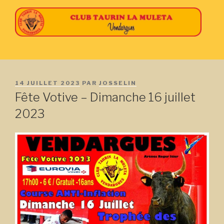
Aller
au
contenu
principal
PUBLIÉ
14 JUILLET 2023
PAR
JOSSELIN
LE
Fête Votive – Dimanche 16 juillet
2023